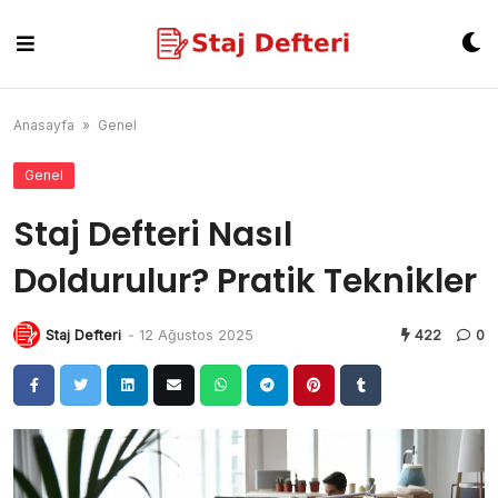
Skip
to
content
Anasayfa
»
Genel
Genel
Staj Defteri Nasıl
Doldurulur? Pratik Teknikler
Staj Defteri
-
12 Ağustos 2025
422
0