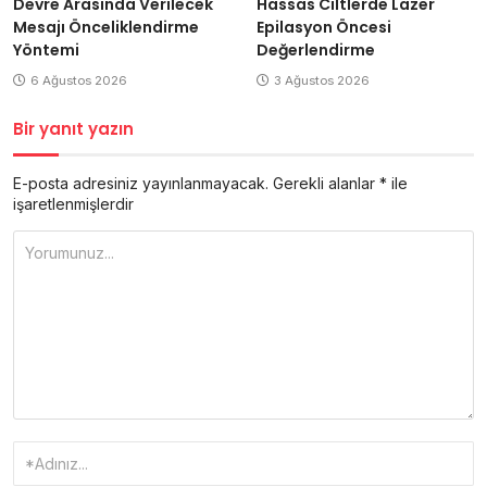
Devre Arasında Verilecek
Hassas Ciltlerde Lazer
Mesajı Önceliklendirme
Epilasyon Öncesi
Yöntemi
Değerlendirme
6 Ağustos 2026
3 Ağustos 2026
Bir yanıt yazın
E-posta adresiniz yayınlanmayacak.
Gerekli alanlar
*
ile
işaretlenmişlerdir