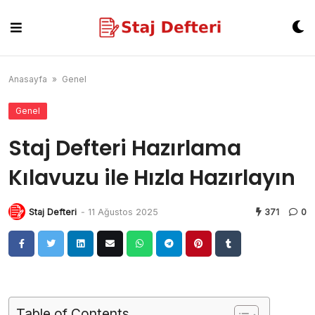
Skip
to
content
Anasayfa
»
Genel
Genel
Staj Defteri Hazırlama
Kılavuzu ile Hızla Hazırlayın
Staj Defteri
-
11 Ağustos 2025
371
0
Table of Contents