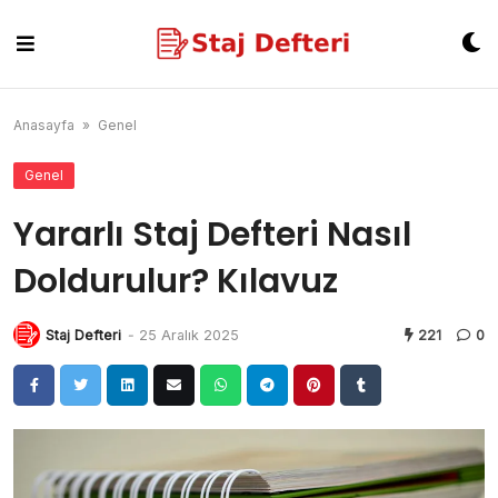
Skip
to
content
Anasayfa
»
Genel
Genel
Yararlı Staj Defteri Nasıl
Doldurulur? Kılavuz
Staj Defteri
-
25 Aralık 2025
221
0