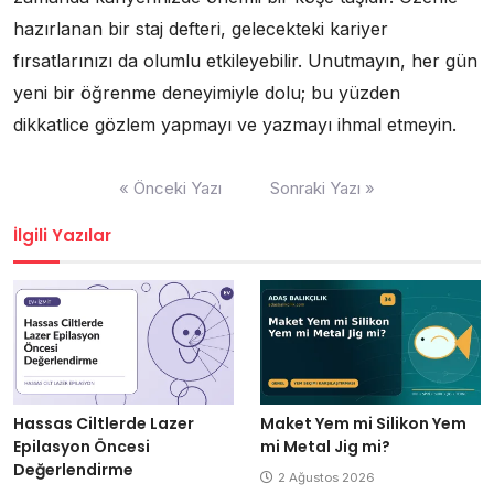
hazırlanan bir staj defteri, gelecekteki kariyer
fırsatlarınızı da olumlu etkileyebilir. Unutmayın, her gün
yeni bir öğrenme deneyimiyle dolu; bu yüzden
dikkatlice gözlem yapmayı ve yazmayı ihmal etmeyin.
Yazı
« Önceki Yazı
Sonraki Yazı »
gezinmesi
İlgili Yazılar
Hassas Ciltlerde Lazer
Maket Yem mi Silikon Yem
Epilasyon Öncesi
mi Metal Jig mi?
Değerlendirme
2 Ağustos 2026