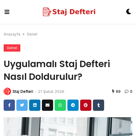
Skip
to
content
Anasayfa
»
Genel
Genel
Uygulamalı Staj Defteri
Nasıl Doldurulur?
Staj Defteri
-
21 Şubat 2026
99
0