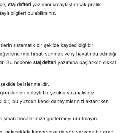
ede,
staj defteri
yazımını kolaylaştıracak pratik
lı bilgileri bulabilirsiniz.
tlerin sistematik bir şekilde kaydedildiği bir
eğerlendirme fırsatı sunmak ve iş hayatında edindiği
ktir. Bu nedenle
staj defteri
yazımına başlarken dikkat
şekilde belirlenmelidir.
renilenleri detaylı bir şekilde yazmalısınız.
lıdır, bu yüzden kendi deneyimlerinizi aktarırken
 danışman hocalarınıza göstermeyi unutmayın.
ıp, gelecekteki kariyerinize de yön verecek bir araç