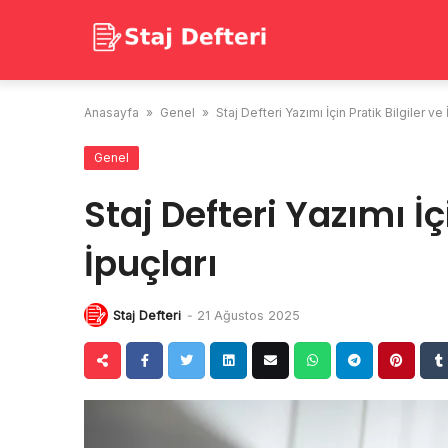
Skip
to
content
Anasayfa
»
Genel
»
Staj Defteri Yazımı İçin Pratik Bilgiler ve 
Genel
Staj Defteri Yazımı İç
İpuçları
Staj Defteri
-
21 Ağustos 2025