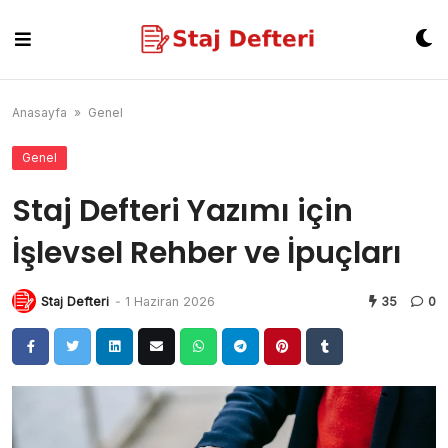
Skip
to
content
Anasayfa
»
Genel
Genel
Staj Defteri Yazımı için
İşlevsel Rehber ve İpuçları
Staj Defteri
-
1 Haziran 2026
35
0