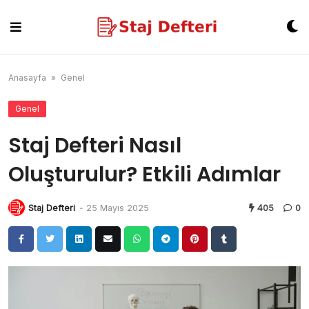
Skip
to
content
Anasayfa
»
Genel
Genel
Staj Defteri Nasıl
Oluşturulur? Etkili Adımlar
Staj Defteri
-
25 Mayıs 2025
405
0