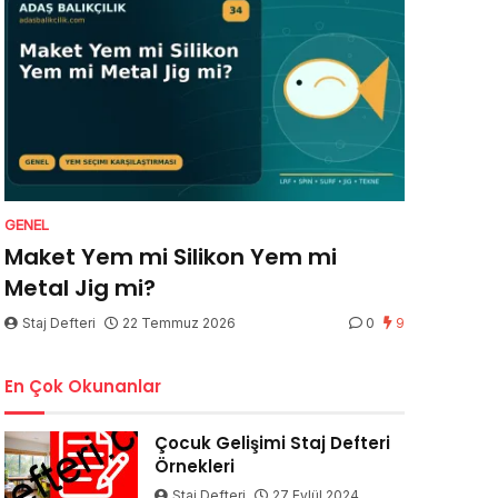
GENEL
Maket Yem mi Silikon Yem mi
Metal Jig mi?
Staj Defteri
22 Temmuz 2026
0
9
En Çok Okunanlar
Çocuk Gelişimi Staj Defteri
Örnekleri
Staj Defteri
27 Eylül 2024