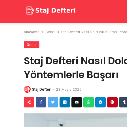
Skip
to
content
Anasayfa
»
Genel
»
Staj Defteri Nasıl Doldurulur? Pratik Yön
Genel
Staj Defteri Nasıl Dol
Yöntemlerle Başarı
Staj Defteri
-
23 Mayıs 2026