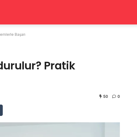
temlerle Başarı
durulur? Pratik
50
0