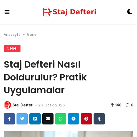
Skip
to
content
Anasayfa
»
Genel
Genel
Staj Defteri Nasıl
Doldurulur? Pratik
Uygulamalar
Staj Defteri
-
26 Ocak 2026
140
0