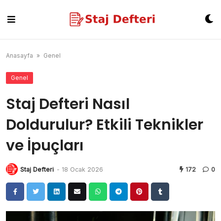
Skip
to
content
Anasayfa
»
Genel
Genel
Staj Defteri Nasıl
Doldurulur? Etkili Teknikler
ve İpuçları
Staj Defteri
-
18 Ocak 2026
172
0