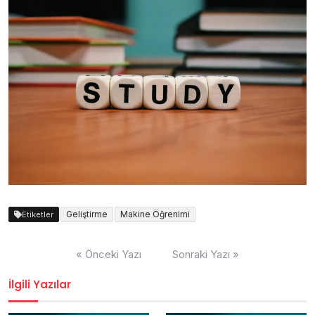
Geliştirme
Makine Öğrenimi
Etiketler
Yazı
« Önceki Yazı
Sonraki Yazı »
gezinmesi
İlgili Yazılar