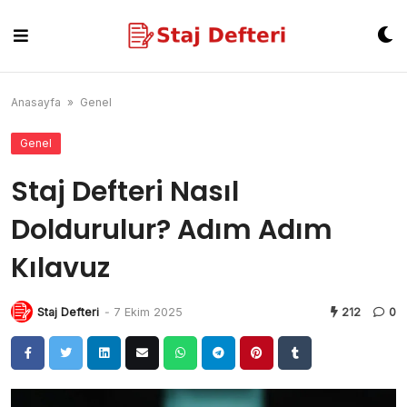
Skip
to
content
Anasayfa
»
Genel
Genel
Staj Defteri Nasıl
Doldurulur? Adım Adım
Kılavuz
Staj Defteri
-
7 Ekim 2025
212
0