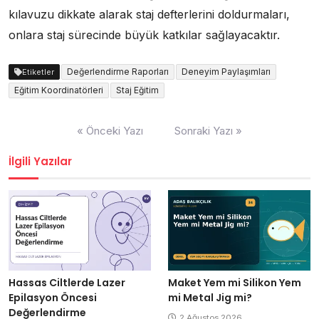
kılavuzu dikkate alarak staj defterlerini doldurmaları,
onlara staj sürecinde büyük katkılar sağlayacaktır.
Değerlendirme Raporları
Deneyim Paylaşımları
Etiketler
Eğitim Koordinatörleri
Staj Eğitim
Yazı
« Önceki Yazı
Sonraki Yazı »
gezinmesi
İlgili Yazılar
Hassas Ciltlerde Lazer
Maket Yem mi Silikon Yem
Epilasyon Öncesi
mi Metal Jig mi?
Değerlendirme
2 Ağustos 2026