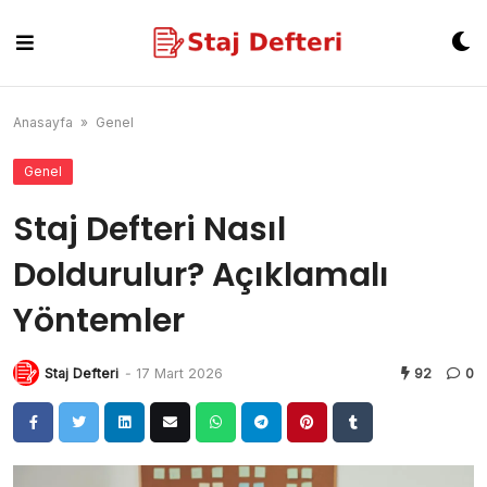
Skip
to
content
Anasayfa
»
Genel
Genel
Staj Defteri Nasıl
Doldurulur? Açıklamalı
Yöntemler
Staj Defteri
-
17 Mart 2026
92
0