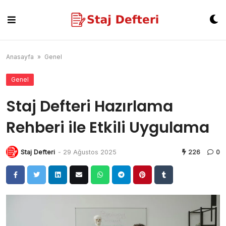
Skip
to
content
Anasayfa
»
Genel
Genel
Staj Defteri Hazırlama
Rehberi ile Etkili Uygulama
Staj Defteri
-
29 Ağustos 2025
226
0