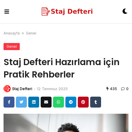
Skip
to
content
Anasayfa
»
Genel
Genel
Staj Defteri Hazırlama için
Pratik Rehberler
Staj Defteri
-
12 Temmuz 2025
435
0