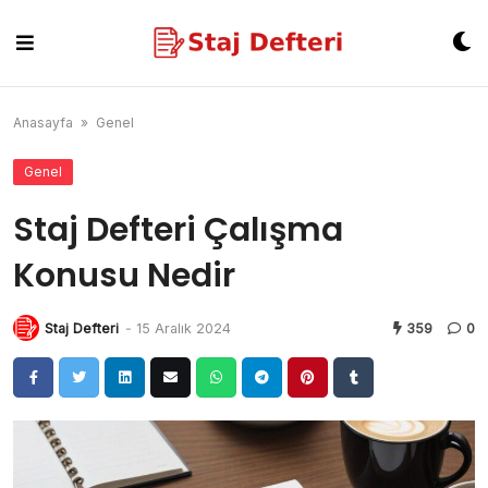
Skip
to
content
Anasayfa
»
Genel
Genel
Staj Defteri Çalışma
Konusu Nedir
Staj Defteri
-
15 Aralık 2024
359
0