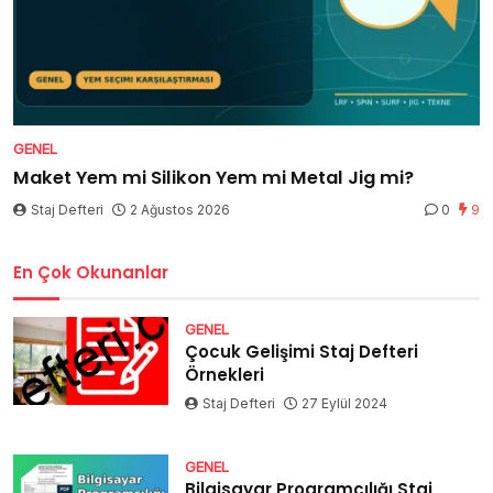
GENEL
Maket Yem mi Silikon Yem mi Metal Jig mi?
Staj Defteri
2 Ağustos 2026
0
9
En Çok Okunanlar
GENEL
Çocuk Gelişimi Staj Defteri
Örnekleri
Staj Defteri
27 Eylül 2024
GENEL
Bilgisayar Programcılığı Staj