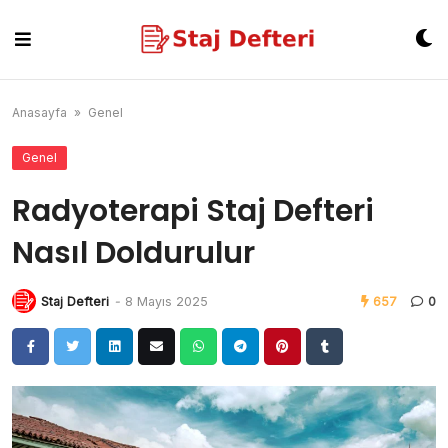
Skip
to
content
Anasayfa
»
Genel
Genel
Radyoterapi Staj Defteri
Nasıl Doldurulur
Staj Defteri
-
8 Mayıs 2025
657
0