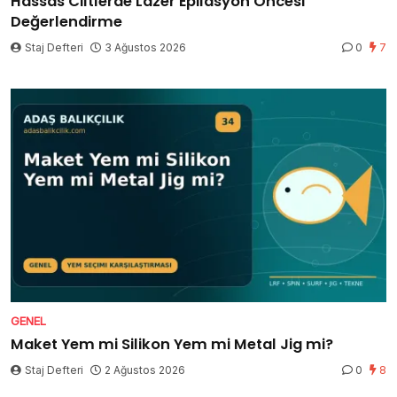
Hassas Ciltlerde Lazer Epilasyon Öncesi
Değerlendirme
Staj Defteri
3 Ağustos 2026
0
7
GENEL
Maket Yem mi Silikon Yem mi Metal Jig mi?
Staj Defteri
2 Ağustos 2026
0
8