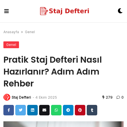
Skip
to
content
Anasayfa
»
Genel
Genel
Pratik Staj Defteri Nasıl
Hazırlanır? Adım Adım
Rehber
Staj Defteri
-
4 Ekim 2025
279
0