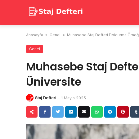
Skip
to
content
Anasayfa
»
Genel
»
Muhasebe Staj Defteri Doldurma Örneği
Genel
Muhasebe Staj Defte
Üniversite
Staj Defteri
-
1 Mayıs 2025