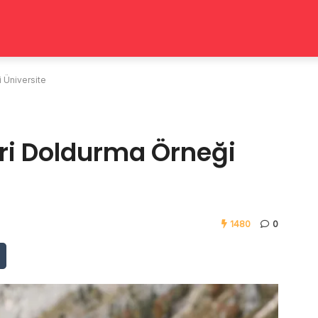
 Üniversite
ri Doldurma Örneği
1480
0