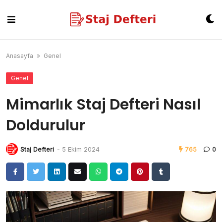
Skip
to
content
Anasayfa
»
Genel
Genel
Mimarlık Staj Defteri Nasıl
Doldurulur
Staj Defteri
-
5 Ekim 2024
765
0