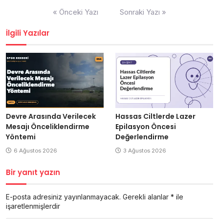
Yazı
« Önceki Yazı
Sonraki Yazı »
gezinmesi
İlgili Yazılar
Devre Arasında Verilecek
Hassas Ciltlerde Lazer
Mesajı Önceliklendirme
Epilasyon Öncesi
Yöntemi
Değerlendirme
6 Ağustos 2026
3 Ağustos 2026
Bir yanıt yazın
E-posta adresiniz yayınlanmayacak.
Gerekli alanlar
*
ile
işaretlenmişlerdir