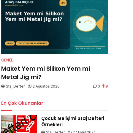
GENEL
Maket Yem mi Silikon Yem mi
Metal Jig mi?
Staj Defteri
2 Ağustos 2026
0
9
En Çok Okunanlar
Çocuk Gelişimi Staj Defteri
Örnekleri
Staj Defteri
27 Eylül 2024