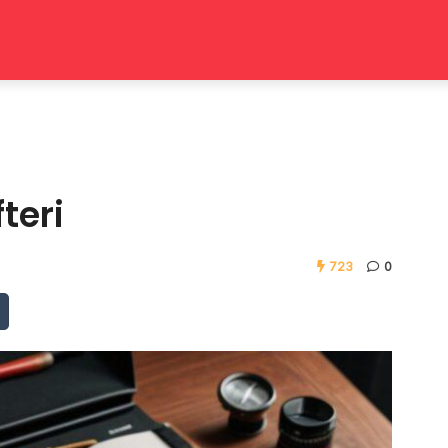
teri
723
0