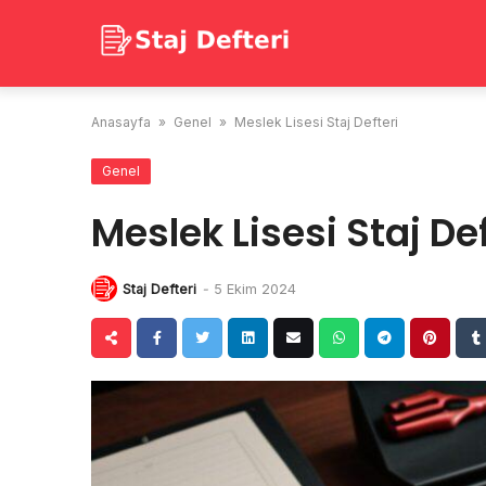
Skip
to
content
Anasayfa
»
Genel
»
Meslek Lisesi Staj Defteri
Genel
Meslek Lisesi Staj Def
Staj Defteri
-
5 Ekim 2024