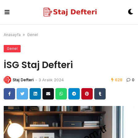
Skip
to
content
Anasayfa
»
Genel
Genel
İSG Staj Defteri
Staj Defteri
-
3 Aralık 2024
628
0