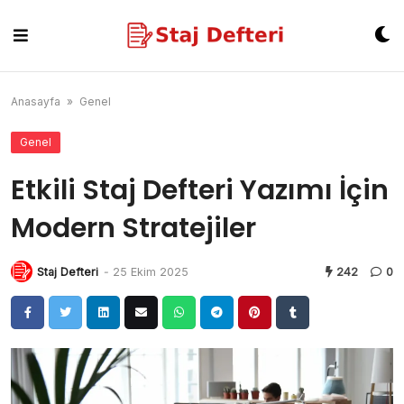
Skip
to
content
Anasayfa
»
Genel
Genel
Etkili Staj Defteri Yazımı İçin
Modern Stratejiler
Staj Defteri
-
25 Ekim 2025
242
0