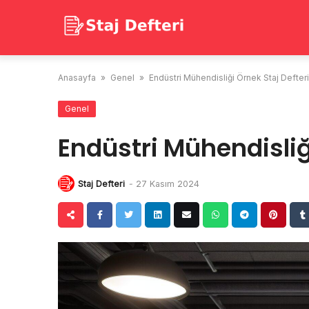
Skip
to
content
Anasayfa
»
Genel
»
Endüstri Mühendisliği Örnek Staj Defteri
Genel
Endüstri Mühendisliğ
Staj Defteri
-
27 Kasım 2024