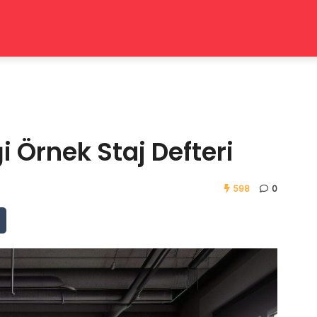
i Örnek Staj Defteri
598
0