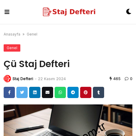
Skip
to
content
Anasayfa
»
Genel
Genel
Çü Staj Defteri
Staj Defteri
-
22 Kasım 2024
465
0