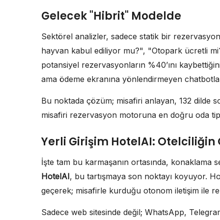
Gelecek "Hibrit" Modelde
Sektörel analizler, sadece statik bir rezervasyon
hayvan kabul ediliyor mu?", "Otopark ücretli mi?"
potansiyel rezervasyonların %40’ını kaybettiğin
ama ödeme ekranına yönlendirmeyen chatbotlar 
Bu noktada çözüm; misafiri anlayan, 132 dilde s
misafiri rezervasyon motoruna en doğru oda tipiy
Yerli Girişim HotelAI: Otelciliğ
İşte tam bu karmaşanın ortasında, konaklama sekt
HotelAI
, bu tartışmaya son noktayı koyuyor. Hot
geçerek; misafirle kurduğu otonom iletişim ile
Sadece web sitesinde değil; WhatsApp, Telegram 