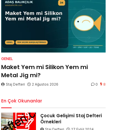
GENEL
Maket Yem mi Silikon Yem mi
Metal Jig mi?
Staj Defteri
2 Ağustos 2026
0
8
En Çok Okunanlar
Çocuk Gelişimi Staj Defteri
Örnekleri
Staj Defteri
27 Eylül 2024