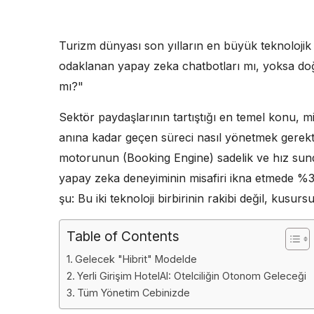
Turizm dünyası son yılların en büyük teknolojik i
odaklanan yapay zeka chatbotları mı, yoksa doğ
mı?"
Sektör paydaşlarının tartıştığı en temel konu, 
anına kadar geçen süreci nasıl yönetmek gerekt
motorunun (Booking Engine) sadelik ve hız sundu
yapay zeka deneyiminin misafiri ikna etmede %30
şu: Bu iki teknoloji birbirinin rakibi değil, kusur
Table of Contents
Gelecek "Hibrit" Modelde
Yerli Girişim HotelAI: Otelciliğin Otonom Geleceği
Tüm Yönetim Cebinizde