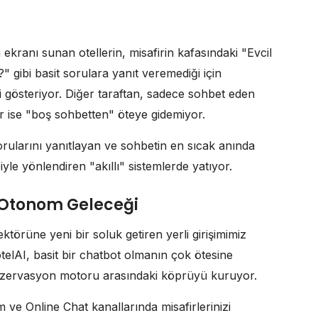
 ekranı sunan otellerin, misafirin kafasındaki "Evcil
 gibi basit sorulara yanıt veremediği için
i gösteriyor. Diğer taraftan, sadece sohbet eden
ise "boş sohbetten" öteye gidemiyor.
orularını yanıtlayan ve sohbetin en sıcak anında
le yönlendiren "akıllı" sistemlerde yatıyor.
in Otonom Geleceği
örüne yeni bir soluk getiren yerli girişimimiz
elAI, basit bir chatbot olmanın çok ötesine
 rezervasyon motoru arasındaki köprüyü kuruyor.
ve Online Chat kanallarında misafirlerinizi