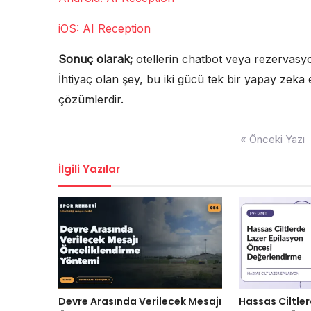
iOS: AI Reception
Sonuç olarak;
otellerin chatbot veya rezervasy
İhtiyaç olan şey, bu iki gücü tek bir yapay zeka
çözümlerdir.
Yazı
« Önceki Yazı
gezinmesi
İlgili Yazılar
Devre Arasında Verilecek Mesajı
Hassas Ciltle