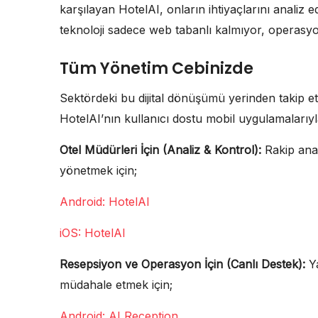
karşılayan HotelAI, onların ihtiyaçlarını analiz 
teknoloji sadece web tabanlı kalmıyor, operasyo
Tüm Yönetim Cebinizde
Sektördeki bu dijital dönüşümü yerinden takip et
HotelAI’nın kullanıcı dostu mobil uygulamalarıyl
Otel Müdürleri İçin (Analiz & Kontrol):
Rakip anali
yönetmek için;
Android: HotelAI
iOS: HotelAI
Resepsiyon ve Operasyon İçin (Canlı Destek):
Ya
müdahale etmek için;
Android: AI Reception