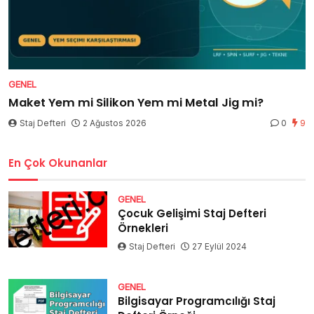
GENEL
Maket Yem mi Silikon Yem mi Metal Jig mi?
Staj Defteri
2 Ağustos 2026
0
9
En Çok Okunanlar
GENEL
Çocuk Gelişimi Staj Defteri
Örnekleri
Staj Defteri
27 Eylül 2024
GENEL
Bilgisayar Programcılığı Staj