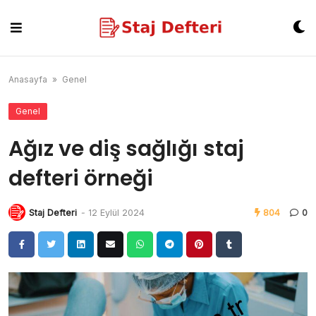
Skip
to
content
Anasayfa
»
Genel
Genel
Ağız ve diş sağlığı staj
defteri örneği
Staj Defteri
-
12 Eylül 2024
804
0