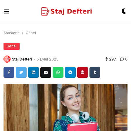
Skip
to
content
Anasayfa
»
Genel
Genel
Staj Defteri
-
5 Eylül 2025
297
0