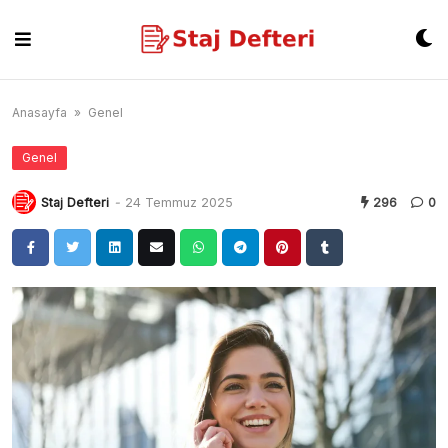
Skip
to
content
Anasayfa
»
Genel
Genel
Staj Defteri
-
24 Temmuz 2025
296
0