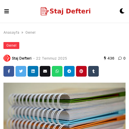
Skip
to
content
Anasayfa
»
Genel
Genel
Staj Defteri
-
22 Temmuz 2025
436
0