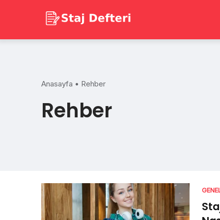
Skip
to
content
Anasayfa
•
Rehber
Rehber
GENE
Sta