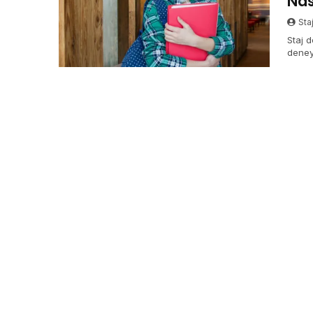
Nas
Sta
Staj d
deneyi