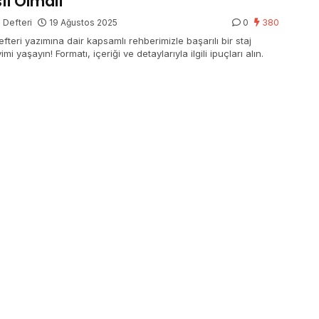
ıl Olmalı
j Defteri
19 Ağustos 2025
0
380
efteri yazımına dair kapsamlı rehberimizle başarılı bir staj
mi yaşayın! Formatı, içeriği ve detaylarıyla ilgili ipuçları alın.